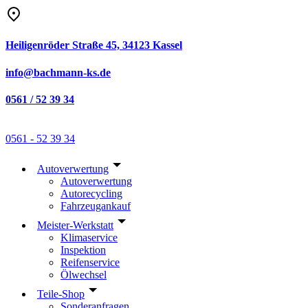
Zum
Inhalt
springen
Heiligenröder Straße 45, 34123 Kassel
info@bachmann-ks.de
0561 / 52 39 34
0561 - 52 39 34
Autoverwertung
Autoverwertung
Autorecycling
Fahrzeugankauf
Meister-Werkstatt
Klimaservice
Inspektion
Reifenservice
Ölwechsel
Teile-Shop
Sonderanfragen